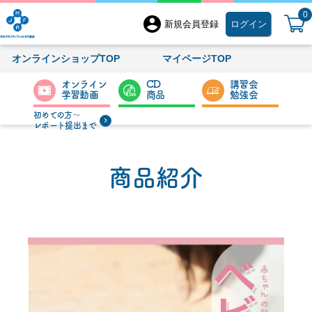
0
新規会員登録
ログイン
オンラインショップTOP
マイページTOP
オンライン
CD
講習会
学習動画
商品
勉強会
初めての方〜
レポート提出まで
商品紹介