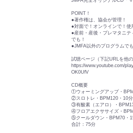
JMFA完全オリジナルCD「マ
POINT！
●著作権は、協会が管理！
●対面で！オンラインで！使
●産前・産後・プレマタニテ
でも！
●JMFA以外のプログラムで
試聴ページ（下記URLを他
https://www.youtube.com/pl
OK0UfV
CD概要
①ウォーミングアップ・BPM1
②スロトレ・BPM120・10分
③有酸素（エアロ）・BPM13
④フロアエクササイズ・BPM1
⑤クールダウン・BPM70・1
合計：75分