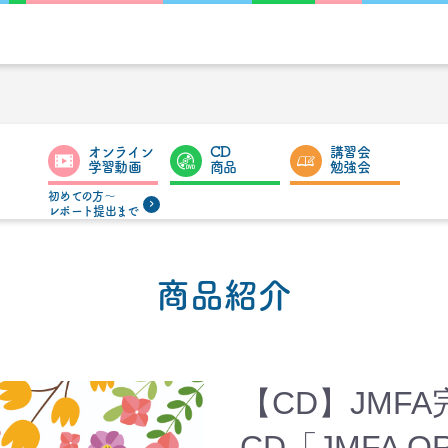
オンライン
CD
講習会
学習動画
商品
勉強会
初めての方〜
レポート提出まで
商品紹介
【CD】JMF
CD「JMFA OR