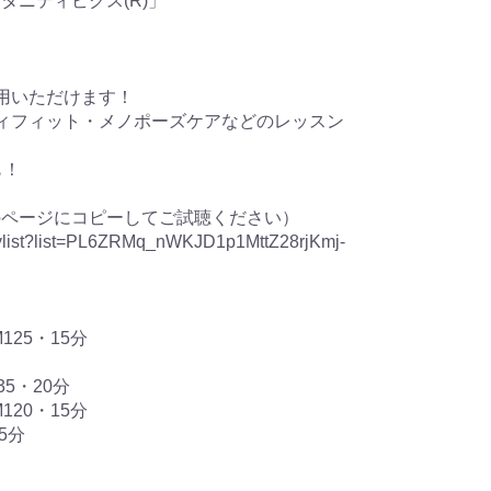
タニティビクス(R)」
用いただけます！
ィフィット・メノポーズケアなどのレッスン
も！
のページにコピーしてご試聴ください）
aylist?list=PL6ZRMq_nWKJD1p1MttZ28rjKmj-
25・15分
5・20分
20・15分
5分