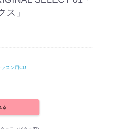
クス」
レッスン用CD
れる